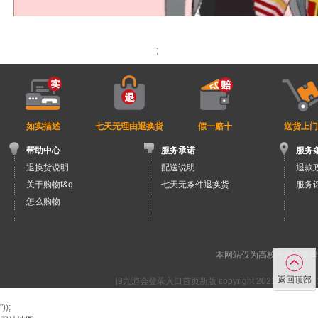
您可对已购商品进行评价
;
如实描述
七天无理由退换货
假一赔十
送货上门
帮助中心
服务承诺
服务
退换货说明
配送说明
退款
关于购物f&q
七天无条件退换货
服务
怎么购物
本网站仅为高校开展电商虚
返回顶部
j9九游会登录入口首页新版 copyright 2021 
"));