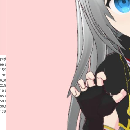
同类产品推荐
商品描述
99.00 元
查看评价
159.00 元
商品参数
198.00 元
j9九游会老哥俱乐部交流的售后服务
6.00 元
包装清单
218.00 元
商品名称：小灰等身抱枕
10.00 元
群星小灰等身手办，先到先得
85.00 元
服务承诺：
59.00 元
七日无理由退款
30.00 元
100%
128.00 元
好评度
好评
(100%)
中评
(0%)
差评
(0%)