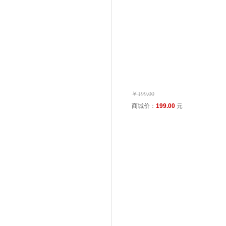
￥199.00
商城价：
199.00
元