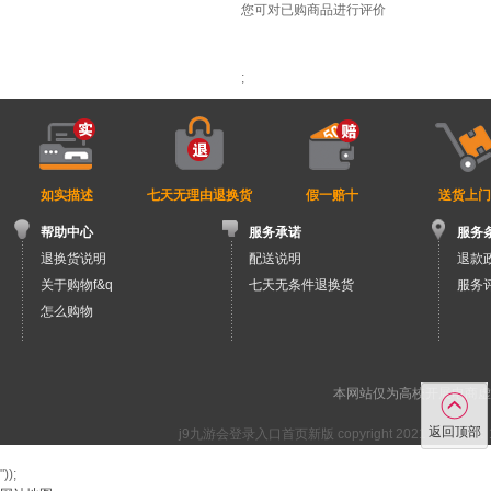
您可对已购商品进行评价
;
如实描述
七天无理由退换货
假一赔十
送货上门
帮助中心
服务承诺
服务
退换货说明
配送说明
退款
关于购物f&q
七天无条件退换货
服务
怎么购物
本网站仅为高校开展电商虚
返回顶部
j9九游会登录入口首页新版 copyright 2021 
"));