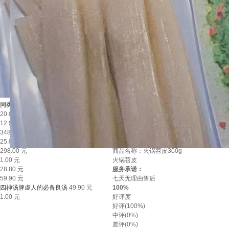
同类产品推荐
商品描述
20.00 元
查看评价
12.99 元
商品参数
348.00 元
j9九游会老哥俱乐部交流的售后服务
25.00 元
包装清单
298.00 元
商品名称：火锅苕皮300g
1.00 元
火锅苕皮
28.80 元
服务承诺：
59.90 元
七天无理由售后
四神汤脾虚人的必备良汤
49.90 元
100%
1.00 元
好评度
好评
(100%)
中评
(0%)
差评
(0%)